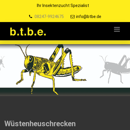
Ihr Insektenzucht Spezialist
08247-9924675
info@btbe.de
Wüstenheuschrecken